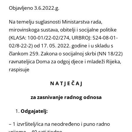
Objavljeno 3.6.2022.g.
Na temelju suglasnosti Ministarstva rada,
mirovinskoga sustava, obitelji i socijalne politike
(KLASA: 100-01/22-02/274, URBROJ: 524-08-01-
02/8-22-2) od 17. 05. 2022. godine i u skladu s
člankom 259. Zakona o socijalnoj skrbi (NN 18/22)
ravnateljica Doma za odgoj djece i mladeži Rijeka,
raspisuje
N A T J E Č A J
za zasnivanje radnog odnosa
Odgajatelj:
– 1 izvršitelj/ica na neodređeno i puno radno
vrijeme – 40 sati tjedno