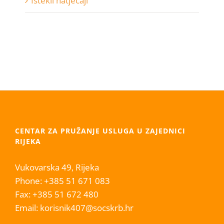
Istekli natječaji
CENTAR ZA PRUŽANJE USLUGA U ZAJEDNICI
RIJEKA
Vukovarska 49, Rijeka
Phone:
+385 51 671 083
Fax:
+385 51 672 480
Email:
korisnik407@socskrb.hr