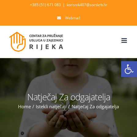
Skip
+385 (51) 671 083
|
korisnik407@socskrb.hr
to
Webmail
content
Open
Natječaj Za odgajatelja
Home
/
Istekli natječaji
/
Natječaj Za odgajatelja