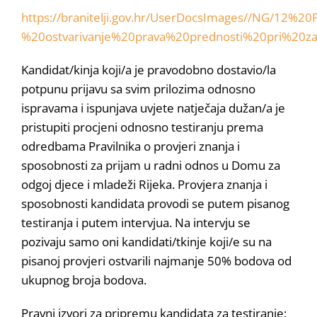
https://branitelji.gov.hr/UserDocsImages//NG/12%
%20ostvarivanje%20prava%20prednosti%20pri%20za
Kandidat/kinja koji/a je pravodobno dostavio/la
potpunu prijavu sa svim prilozima odnosno
ispravama i ispunjava uvjete natječaja dužan/a je
pristupiti procjeni odnosno testiranju prema
odredbama Pravilnika o provjeri znanja i
sposobnosti za prijam u radni odnos u Domu za
odgoj djece i mladeži Rijeka. Provjera znanja i
sposobnosti kandidata provodi se putem pisanog
testiranja i putem intervjua. Na intervju se
pozivaju samo oni kandidati/tkinje koji/e su na
pisanoj provjeri ostvarili najmanje 50% bodova od
ukupnog broja bodova.
Pravni izvori za pripremu kandidata za testiranje: