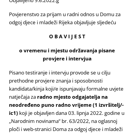
Objavljeno 9.6.2022.g
Povjerenstvo za prijam u radni odnos u Domu za
odgoj djece i mladeži Rijeka objavljuje sljedeću
O B A V I J E S T
o vremenu i mjestu održavanja pisane
provjere i intervjua
Pisano testiranje i intervju provode se u cilju
prethodne provjere znanja i sposobnosti
kandidata/kinja koji/e ispunjavaju formalne uvjete
natječaja za
radno mjesto odgajatelja na
neodređeno puno radno vrijeme (1 izvršitelj/-
ic1)
koji je objavljen dana 03. lipnja 2022. godine u
„Narodnim novinama“ br. 63/2022, na oglasnoj
ploči i web-stranici Doma za odgoj djece i mladeži