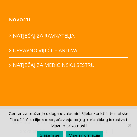
NOVOSTI
NATJEČAJ ZA RAVNATELJA
UPRAVNO VIJEĆE – ARHIVA
NATJEČAJ ZA MEDICINSKU SESTRU
Centar za pružanje usluga u zajednici Rijeka koristi internetske
"kolačiće" s ciljem omogućavanja boljeg korisničkog iskustva i
©
Centar za pružanje usluga u zajednici Rijeka
| Sva
izjavu o privatnosti
prava pridržana | Izradio:
Studio Kontuš
|
Slažem se
Više informacija