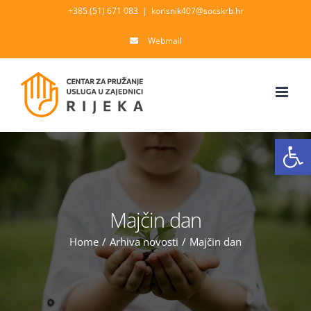
Skip
+385 (51) 671 083
|
korisnik407@socskrb.hr
to
Webmail
content
Open
Majčin dan
Home
/
Arhiva novosti
/
Majčin dan