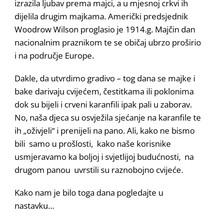
izrazila ljubav prema majci, a u mjesnoj crkvi ih
dijelila drugim majkama. Američki predsjednik
Woodrow Wilson proglasio je 1914.g. Majčin dan
nacionalnim praznikom te se običaj ubrzo proširio
i na područje Europe.
Dakle, da utvrdimo gradivo – tog dana se majke i
bake darivaju cvijećem, čestitkama ili poklonima
dok su bijeli i crveni karanfili ipak pali u zaborav.
No, naša djeca su osvježila sjećanje na karanfile te
ih „oživjeli“ i prenijeli na pano. Ali, kako ne bismo
bili samo u prošlosti, kako naše korisnike
usmjeravamo ka boljoj i svjetlijoj budućnosti, na
drugom panou uvrstili su raznobojno cvijeće.
Kako nam je bilo toga dana pogledajte u
nastavku…