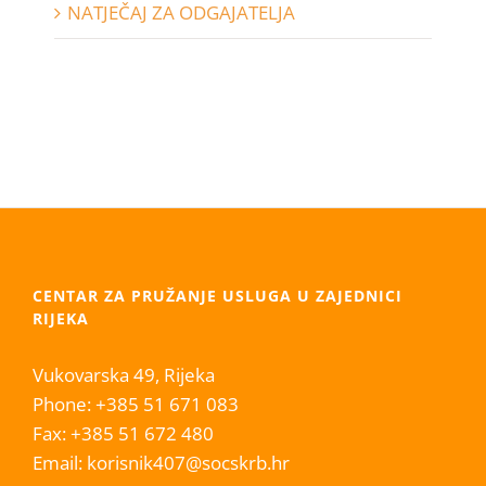
NATJEČAJ ZA ODGAJATELJA
CENTAR ZA PRUŽANJE USLUGA U ZAJEDNICI
RIJEKA
Vukovarska 49, Rijeka
Phone:
+385 51 671 083
Fax:
+385 51 672 480
Email:
korisnik407@socskrb.hr