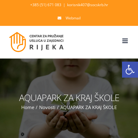
Skip
+385 (51) 671 083
|
korisnik407@socskrb.hr
to
Webmail
content
Open
AQUAPARK ZA KRAJ ŠKOLE
Home
/
Novosti
/
AQUAPARK ZA KRAJ ŠKOLE