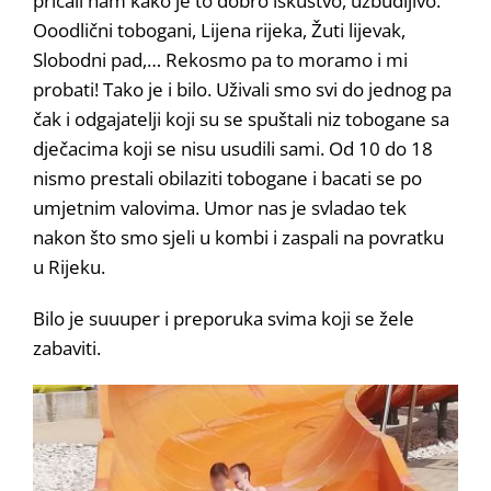
pričali nam kako je to dobro iskustvo, uzbudljivo.
Ooodlični tobogani, Lijena rijeka, Žuti lijevak,
Slobodni pad,… Rekosmo pa to moramo i mi
probati! Tako je i bilo. Uživali smo svi do jednog pa
čak i odgajatelji koji su se spuštali niz tobogane sa
dječacima koji se nisu usudili sami. Od 10 do 18
nismo prestali obilaziti tobogane i bacati se po
umjetnim valovima. Umor nas je svladao tek
nakon što smo sjeli u kombi i zaspali na povratku
u Rijeku.
Bilo je suuuper i preporuka svima koji se žele
zabaviti.