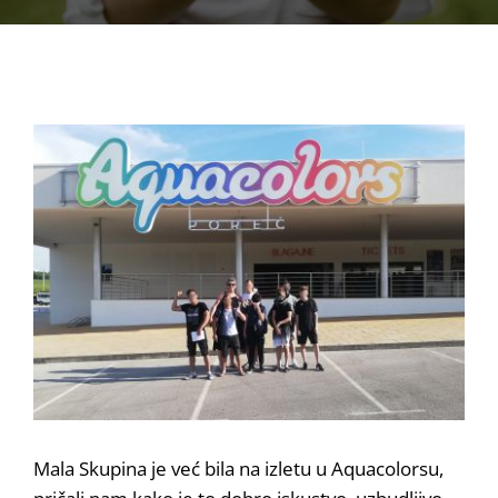
View
Larger
Image
Mala Skupina je već bila na izletu u Aquacolorsu,